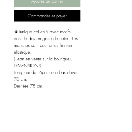
Ajouter au panier
Commander et payer
🌵Tunique col en V avec motifs
dans le dos en gaze de coton. Les
manches sont bouffantes finition
élastique.
( Jean en vente sur la boutique).
DIMENSIONS :
Longueur de l'épaule au bas devant
70 cm.
Derrière 78 cm.
Largeur de l'aisselle à l'aisselle 60
cm.
Couleur : blanche ( existe aussi en
beige).
Matière : 100% coton ( gaze de
coton)