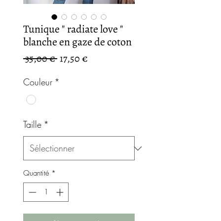
Tunique " radiate love "
blanche en gaze de coton
Prix
Prix
 35,00 € 
17,50 €
original
promotionnel
Couleur
*
Taille
*
Quantité
*