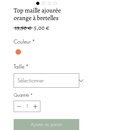
Top maille ajourée
orange à bretelles
Prix
Prix
 13,50 € 
5,00 €
original
promotionnel
Couleur
*
Taille
*
Quantité
*
Ajouter au panier