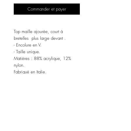
Commander et payer
Top maille ajourée, court à
bretelles plus large devant .
- Encolure en V.
- Taille unique.
Matières : 88% acrylique, 12%
nylon.
Fabriqué en Italie.
Pour plus de questions
et renseignements n'hésitez pas à
nous contacter par mail
" contact@lenzo-boutique.com " ou
directement sur le chat de la
boutique "contactez nous".