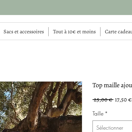
Sacs et accessoires
Tout à 10€ et moins
Carte cadea
Top maille ajou
Prix
 25,00 € 
17,50 €
origina
Taille
*
Sélectionner