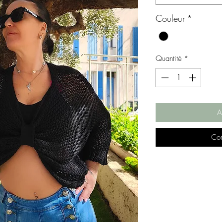
Couleur
*
Quantité
*
A
Com