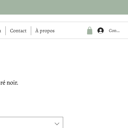
u
Contact
À propos
Connexio
ré noir.
Prix
l
promotionnel