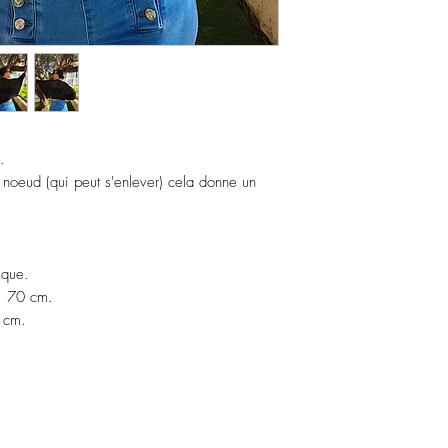
.
noeud (qui peut s'enlever) cela donne un
ique.
 : 70 cm.
 cm.