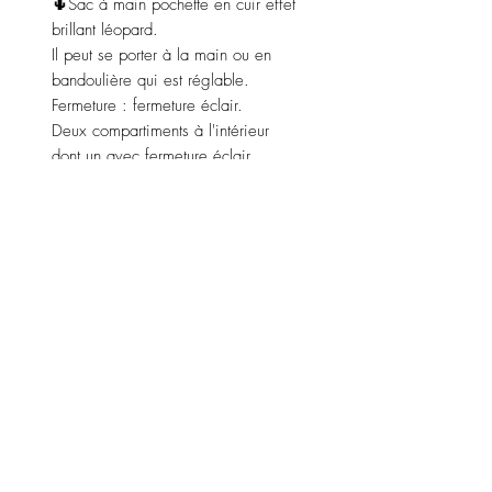
🌵Sac à main pochette en cuir effet
brillant léopard.
Il peut se porter à la main ou en
bandoulière qui est réglable.
Fermeture : fermeture éclair.
Deux compartiments à l'intérieur
dont un avec fermeture éclair
Couleur : marron léopard. ( existe
aussi en bordeaux ).
Dimensions : hauteur 13,5 cm,
largeur 20 cm, profondeur 3,5 cm.
Fabriqué en Italie 🇮🇹.
LENZO
INFORMATIONS
CONTACT