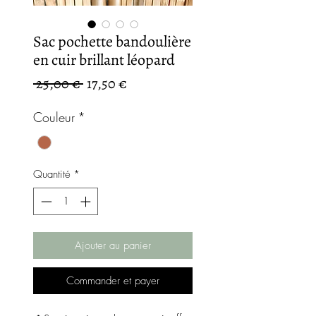
Sac pochette bandoulière
en cuir brillant léopard
Prix
Prix
 25,00 € 
17,50 €
original
promotionnel
Couleur
*
Quantité
*
Ajouter au panier
Commander et payer