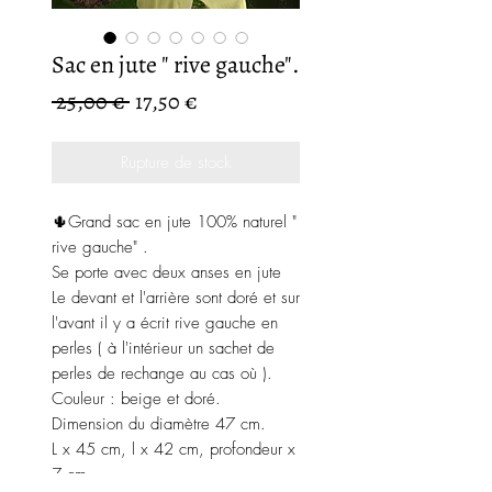
Sac en jute " rive gauche".
Prix
Prix
 25,00 € 
17,50 €
original
promotionnel
Rupture de stock
🌵Grand sac en jute 100% naturel "
rive gauche" .
Se porte avec deux anses en jute
Le devant et l'arrière sont doré et sur
l'avant il y a écrit rive gauche en
perles ( à l'intérieur un sachet de
perles de rechange au cas où ).
Couleur : beige et doré.
Dimension du diamètre 47 cm.
L x 45 cm, l x 42 cm, profondeur x
7 cm.