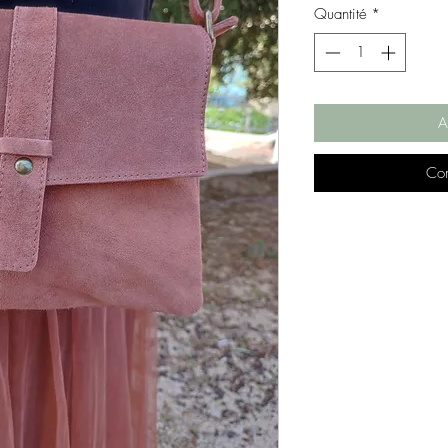
Quantité
*
A
Com