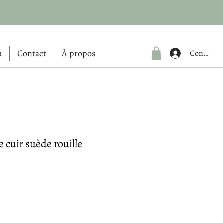
u
Contact
À propos
Connexio
 cuir suède rouille
Prix
promotionnel