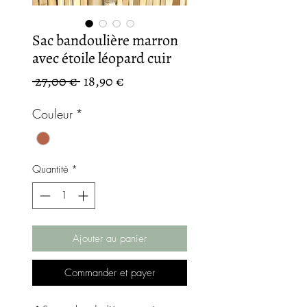
Sac bandoulière marron
avec étoile léopard cuir
Prix
Prix
 27,00 € 
18,90 €
original
promotionnel
Couleur
*
Quantité
*
Ajouter au panier
Commander et payer