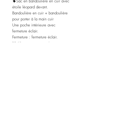
🌵Sac en bandoulière en cuir avec
étoile léopard devant.
Bandoulière en cuir + bandoulière
pour porter à la main cuir
Une poche intérieure avec
fermeture éclair.
Fermeture : fermeture éclair.
Matières : peau en cuir.
Couleur : marron.
Dimensions :
Largeur 27 cm, longueur 19 cm,
profondeur 1 cm.
Fabriqué en Italie 🇮🇹
LENZO