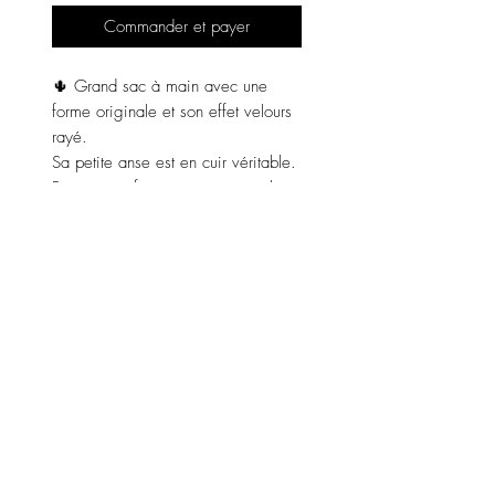
Commander et payer
🌵 Grand sac à main avec une
forme originale et son effet velours
rayé.
Sa petite anse est en cuir véritable.
Fermeture : fermeture avec un clip.
Couleur : beige.
Matières : 95% polyester, 5% cuir.
Dimensions : Hauteur 59 cm,
Largeur 61 cm, profondeur 3,5 cm.
Fabriqué en Italie 🇮🇹.
LENZO