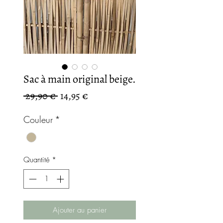
Sac à main original beige.
Prix
Prix
 29,90 € 
14,95 €
original
promotionnel
Couleur
*
Quantité
*
Ajouter au panier