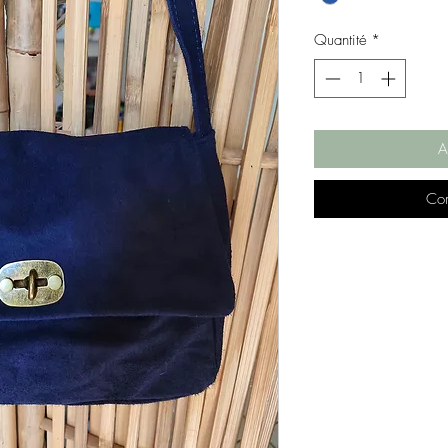
Quantité
*
A
Com