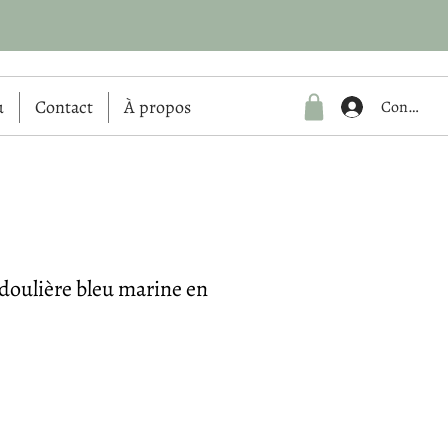
u
Contact
À propos
Connexio
doulière bleu marine en
Prix
€
promotionnel