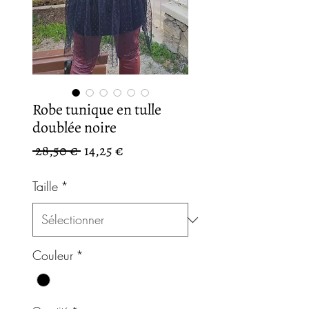
Robe tunique en tulle
doublée noire
Prix
Prix
 28,50 € 
14,25 €
original
promotionnel
Taille
*
Couleur
*