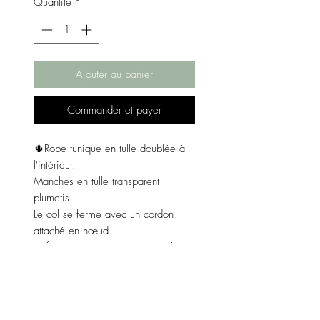
Quantité
*
Ajouter au panier
Commander et payer
🌵Robe tunique en tulle doublée à
l'intérieur.
Manches en tulle transparent
plumetis.
Le col se ferme avec un cordon
attaché en nœud.
La finition se termine par un volant.
Matières : 100% polyester / 100%
viscose.
Couleur : noire.
Taille : taille unique.