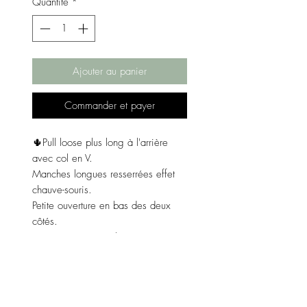
Quantité
*
Ajouter au panier
Commander et payer
🌵Pull loose plus long à l'arrière
avec col en V.
Manches longues resserrées effet
chauve-souris.
Petite ouverture en bas des deux
côtés.
Matière : 100% polyester.
Couleur : bordeau.
Taille : taille unique.
Dimensions :
De l'aisselle à l'aisselle 76 cm.