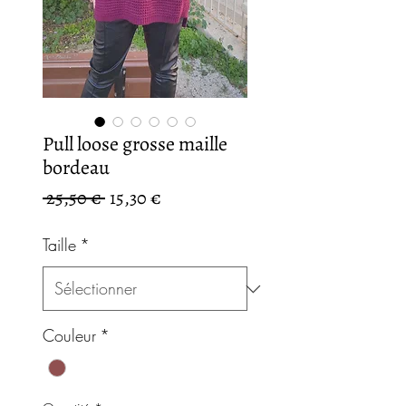
Pull loose grosse maille
bordeau
Prix
Prix
 25,50 € 
15,30 €
original
promotionnel
Taille
*
Couleur
*