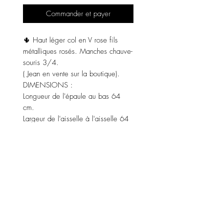
Commander et payer
🌵 Haut léger col en V rose fils
métalliques rosés. Manches chauve-
souris 3/4.
( Jean en vente sur la boutique).
DIMENSIONS :
Longueur de l'épaule au bas 64
cm.
Largeur de l'aisselle à l'aisselle 64
cm.
Couleur : rose fils métallisés. (
Existe aussi en turquoise).
Matières : 80% viscose, 20% fibre
métallique.
Entretien : lavage à 30°.
Fabriqué en Italie 🇮🇹.