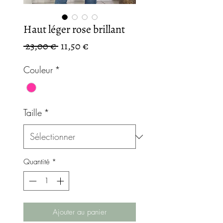
Haut léger rose brillant
Prix
Prix
 23,00 € 
11,50 €
original
promotionnel
Couleur
*
Taille
*
Quantité
*
Ajouter au panier