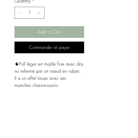
Quantity
*
Add to Cart
Commander et payer
🌵Pull léger en maille fine avec dos
nu refermé par un nœud en ruban.
Il a un effet loose avec ses
manches chauve-souris.
Matières : 88% acrylique et 12%
nylon.
Couleur : noir.
Taille : taille unique.
Dimensions :
De l'aisselle à l'aisselle 72 cm.
De l'épaule au bas 59 cm.