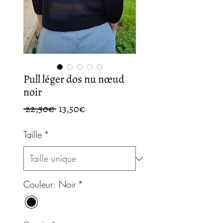
Pull léger dos nu nœud
noir
Regular
Sale
 22,50€ 
13,50€
Price
Price
Taille
*
Couleur: Noir
*