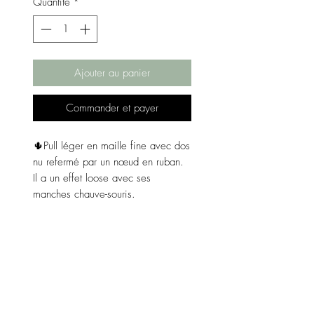
Quantité
*
Ajouter au panier
Commander et payer
🌵Pull léger en maille fine avec dos
nu refermé par un nœud en ruban.
Il a un effet loose avec ses
manches chauve-souris.
Matières : 88% acrylique et 12%
nylon.
Couleur : bleu.
Taille : taille unique.
Dimensions :
De l'aisselle à l'aisselle 72 cm.
De l'épaule au bas 59 cm.