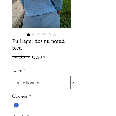
Pull léger dos nu nœud
bleu
Prix
Prix
 22,50 € 
13,50 €
original
promotionnel
Taille
*
Couleur
*