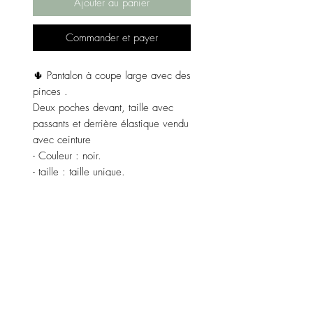
Ajouter au panier
Commander et payer
🌵 Pantalon à coupe large avec des
pinces .
Deux poches devant, taille avec
passants et derrière élastique vendu
avec ceinture
- Couleur : noir.
- taille : taille unique.
- Matières : 74% polyester, 22%
viscose et 4% elasthane.
Dimensions du pantalon.
De la taille au bas :100cm.
Taille à plat : 36 cm.
Taille étirée : 48 cm.
Fabriqué en Italie 🇮🇹.