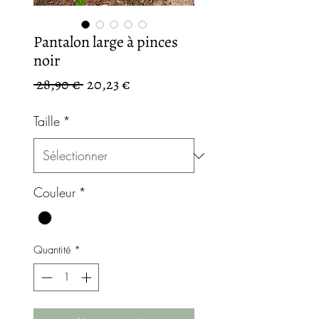
Pantalon large à pinces
noir
Prix
Prix
 28,90 € 
20,23 €
original
promotionnel
Taille
*
Couleur
*
Quantité
*