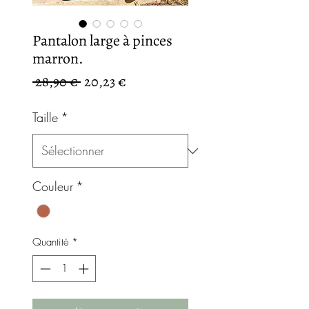
Pantalon large à pinces
marron.
Prix
Prix
 28,90 € 
20,23 €
original
promotionnel
Taille
*
Couleur
*
Quantité
*