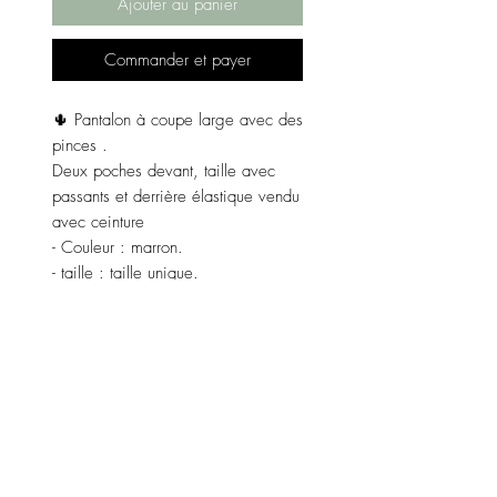
Ajouter au panier
Commander et payer
🌵 Pantalon à coupe large avec des
pinces .
Deux poches devant, taille avec
passants et derrière élastique vendu
avec ceinture
- Couleur : marron.
- taille : taille unique.
- Matières : 74% polyester, 22%
viscose et 4% elasthane.
Dimensions du pantalon.
De la taille au bas :100cm.
Taille à plat : 36 cm.
Taille étirée : 48 cm.
Fabriqué en Italie 🇮🇹.