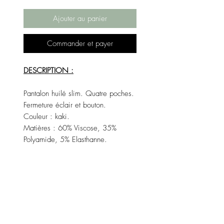
Ajouter au panier
Commander et payer
DESCRIPTION :
Pantalon huilé slim. Quatre poches.
Fermeture éclair et bouton.
Couleur : kaki.
Matières : 60% Viscose, 35%
Polyamide, 5% Elasthanne.
Made In France, créateur italien.
Pour plus de questions et
renseignements n'hésitez pas à
nous contacter par mail "
contact@lenzo-boutique.com " ou
directement sur le chat de la