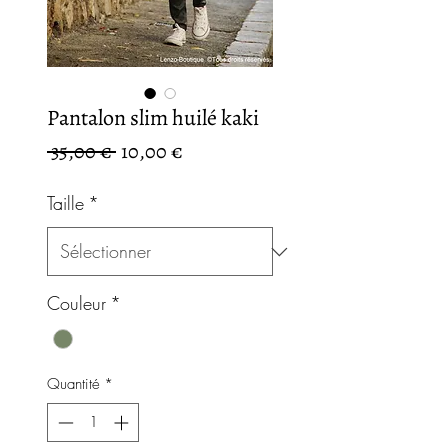
Pantalon slim huilé kaki
Prix
Prix
 35,00 € 
10,00 €
original
promotionnel
Taille
*
Couleur
*
Quantité
*