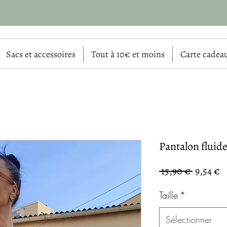
Sacs et accessoires
Tout à 10€ et moins
Carte cadea
Pantalon fluide
Prix
P
 15,90 € 
9,54 €
original
p
Taille
*
Sélectionner