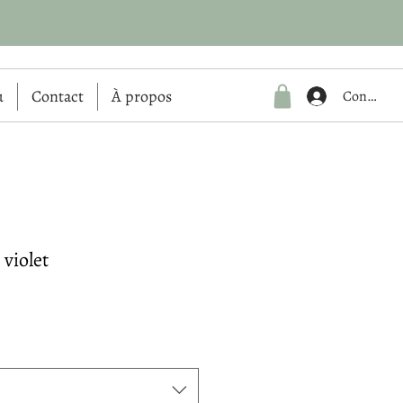
u
Contact
À propos
Connexio
 violet
rix
romotionnel