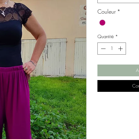
Couleur
*
Quantité
*
A
Com