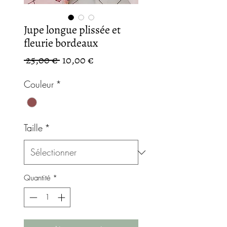
Jupe longue plissée et
fleurie bordeaux
Prix
Prix
 25,00 € 
10,00 €
original
promotionnel
Couleur
*
Taille
*
Quantité
*