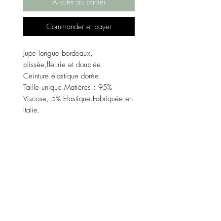
Ajouter au panier
Commander et payer
Jupe longue bordeaux,
plissée,fleurie et doublée.
Ceinture élastique dorée.
Taille unique.Matières : 95%
Viscose, 5% Elastique.Fabriquée en
Italie.
Pour plus de questions et
renseignements n'hésitez pas à
nous contacter par mail "
contact@lenzo-boutique.com " ou
directement sur le chat de la
boutique "contactez nous".