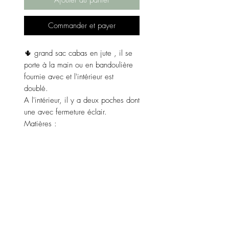
Commander et payer
🌵 grand sac cabas en jute , il se
porte à la main ou en bandoulière
fournie avec et l'intérieur est
doublé.
A l'intérieur, il y a deux poches dont
une avec fermeture éclair.
Matières :
Extérieur jute et coton.
Intérieur doublure texture polyester.
Couleur : rose.
Dimensions :
Largeur 52 cm, longueur 32 cm,
profondeur 16 cm.
Fabriqué en Italie 🇮🇹.