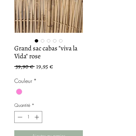
Grand sac cabas "viva la
Vida" rose
Prix
Prix
 39,90 € 
19,95 €
original
promotionnel
Couleur
*
Quantité
*
Ajouter au panier