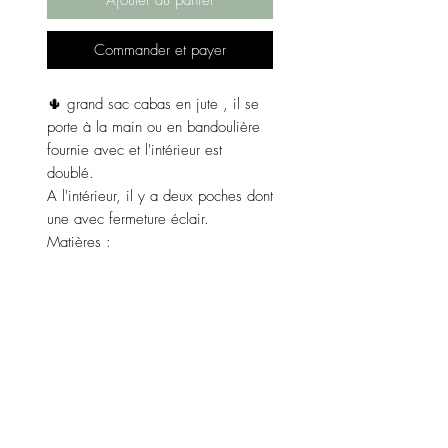
Commander et payer
🌵 grand sac cabas en jute , il se
porte à la main ou en bandoulière
fournie avec et l'intérieur est
doublé.
A l'intérieur, il y a deux poches dont
une avec fermeture éclair.
Matières :
Extérieur jute et coton.
Intérieur doublure texture polyester.
Couleur : blanc.
Dimensions :
Largeur 52 cm, longueur 32 cm,
profondeur 16 cm.
Fabriqué en Italie 🇮🇹.