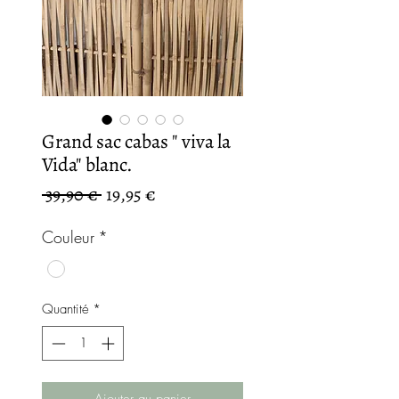
Grand sac cabas " viva la
Vida" blanc.
Prix
Prix
 39,90 € 
19,95 €
original
promotionnel
Couleur
*
Quantité
*
Ajouter au panier