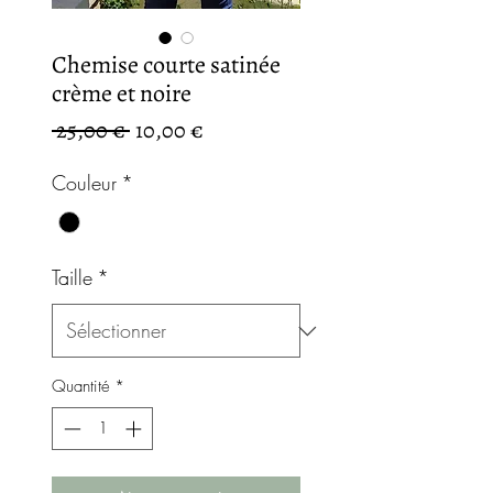
Chemise courte satinée
crème et noire
Prix
Prix
 25,00 € 
10,00 €
original
promotionnel
Couleur
*
Taille
*
Quantité
*