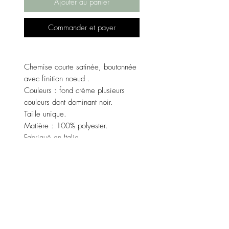
Ajouter au panier
Commander et payer
Chemise courte satinée, boutonnée
avec finition noeud .
Couleurs : fond crème plusieurs
couleurs dont dominant noir.
Taille unique.
Matière : 100% polyester.
Fabriqué en Italie.
Pour plus de questions
et renseignements n'hésitez pas à
nous contacter par mail
" contact@lenzo-boutique.com " ou
directement sur le chat de la
boutique "contactez nous".