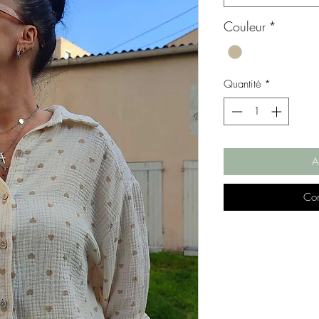
Couleur
*
Quantité
*
A
Com