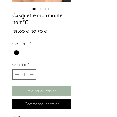
Casquette moumoute
noir "C".
Prix
Prix
 15,00 € 
10,50 €
original
promotionnel
Couleur
*
Quantité
*
Ajouter au panier
Commander et payer