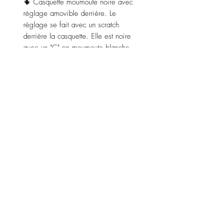
🌵 Casquette moumoute noire avec
réglage amovible derrière. Le
réglage se fait avec un scratch
derrière la casquette. Elle est noire
avec un "C" en moumoute blanche.
Couleur : noir .
Matière : 90% polyester et 10%
laine.
Diamètre 20 cm.
LENZO
INFORMATIONS
CONTACT
Mentions légales
Toulon
contact@lenzo-boutique.com
Conditions générales de ventes,
livraison et retours et méthodes
de paiements