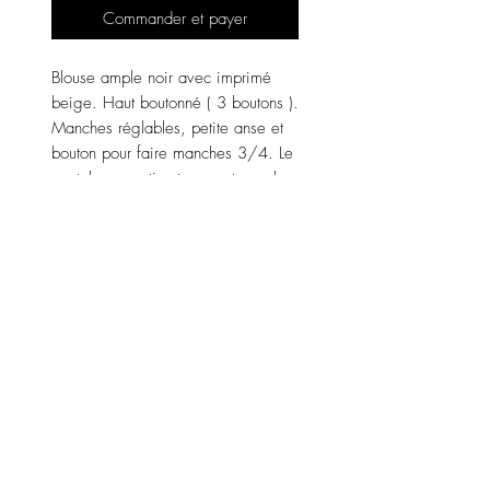
Commander et payer
Blouse ample noir avec imprimé
beige. Haut boutonné ( 3 boutons ).
Manches réglables, petite anse et
bouton pour faire manches 3/4. Le
pantalon assorti est en vente sur la
boutique ou peut se porter dissocié.
Taille unique.
Couleur : noir avec imprimé beige.
Matière : 100 % viscose.
Fabriqué en Italie 🇮🇹.
LENZO