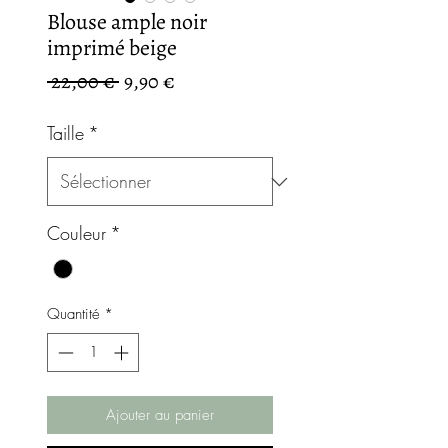
Blouse ample noir
imprimé beige
Prix
Prix
 22,00 € 
9,90 €
original
promotionnel
Taille
*
Couleur
*
Quantité
*
Ajouter au panier