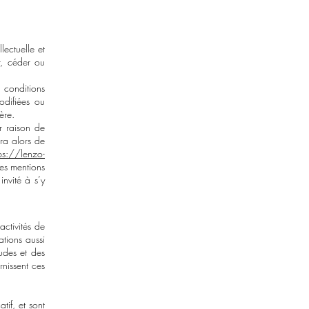
lectuelle et
r, céder ou
 conditions
modifiées ou
ère.
r raison de
era alors de
ps://lenzo-
es mentions
invité à s’y
ctivités de
tions aussi
tudes et des
rnissent ces
tif, et sont