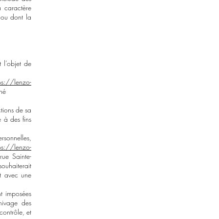
à caractère
 ou dont la
 l’objet de
ps://lenzo-
né
ctions de sa
e à des fins
sonnelles,
ps://lenzo-
rue Sainte-
ouhaiterait
nt avec une
nt imposées
hivage des
contrôle, et