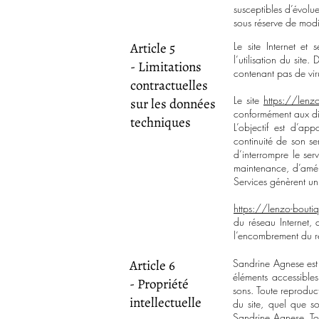
susceptibles d’évoluer
sous réserve de modi
Article 5
Le site Internet et
l’utilisation du site
- Limitations
contenant pas de vir
contractuelles
Le site
https://lenz
sur les données
conformément aux di
techniques
L’objectif est d’app
continuité de son se
d’interrompre le se
maintenance, d’amélio
Services génèrent un
https://lenzo-bouti
du réseau Internet,
l’encombrement du r
Article 6
Sandrine Agnese est p
éléments accessibles
- Propriété
sons. Toute reproduct
intellectuelle
du site, quel que so
Sandrine Agnese. Tou