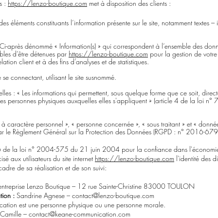
s :
https://lenzo-boutique.com
met à disposition des clients :
s éléments constituants l’information présente sur le site, notamment textes –
 : Ci-après dénommé « Information(s) » qui correspondent à l’ensemble des don
ibles d’être détenues par
https://lenzo-boutique.com
pour la gestion de votr
lation client et à des fins d’analyses et de statistiques.
te se connectant, utilisant le site susnommé.
lles : « Les informations qui permettent, sous quelque forme que ce soit, dire
 des personnes physiques auxquelles elles s'appliquent » (article 4 de la loi n
à caractère personnel », « personne concernée », « sous traitant » et « donnée
 par le Règlement Général sur la Protection des Données (RGPD : n° 2016-679
le 6 de la loi n° 2004-575 du 21 juin 2004 pour la confiance dans l'économi
isé aux utilisateurs du site internet
https://lenzo-boutique.com
l'identité des di
cadre de sa réalisation et de son suivi:
ntreprise Lenzo Boutique – 12 rue Sainte-Christine 83000 TOULON
ion :
Sandrine Agnese –
contact@lenzo-boutique.com
ication est une personne physique ou une personne morale.
 Camille –
contact@keane-communication.com