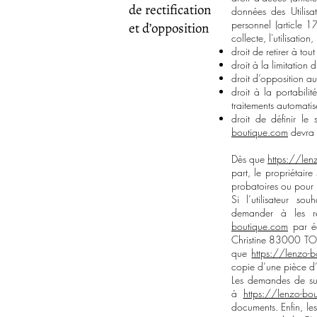
de rectification
données des Utilisa
personnel (article 1
et d’opposition
collecte, l'utilisatio
droit de retirer à t
droit à la limitation
droit d’opposition au
droit à la portabili
traitements automatis
droit de définir le
boutique.com
devra 
Dès que
https://len
part, le propriétaire
probatoires ou pour 
Si l’utilisateur s
demander à les rec
boutique.com
par éc
Christine 83000 TOUL
que
https://lenzo-
copie d’une pièce d’i
Les demandes de sup
à
https://lenzo-bo
documents. Enfin, les