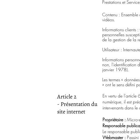
Prestations et Service
Contenu : Ensemble de
vidéos.
Informations clients
personnelles suscept
de la gestion de la re
Utilisateur : Internau
Informations personne
non, l'identification
janvier 1978).
Les termes « données 
» ont le sens défini
Article 2
En vertu de l'artic
numérique, il est préc
- Présentation du
intervenants dans le 
site internet
Propriétaire :
Micro-e
Responsable publicat
Le responsable publ
Webmaster :
Passini