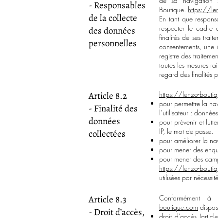
de sa navigation s
- Responsables
Boutique.
https://l
de la collecte
En tant que respons
respecter le cadre d
des données
finalités de ses trai
personnelles
consentements, une i
registre des traiteme
toutes les mesures ra
regard des finalités 
Article 8.2
https://lenzo-bouti
pour permettre la nav
- Finalité des
l’utilisateur : donné
données
pour prévenir et lutt
IP, le mot de passe.
collectées
pour améliorer la nav
pour mener des enquêt
pour mener des camp
https://lenzo-bouti
utilisées par nécessit
Article 8.3
Conformément à l
boutique.com
dispose
- Droit d’accès,
droit d'accès (arti