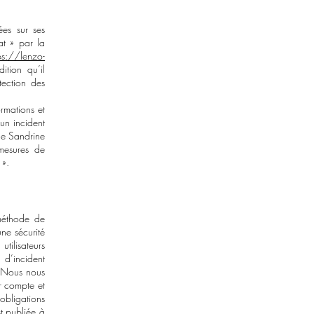
tées sur ses
t » par la
ps://lenzo-
ition qu’il
tection des
ormations et
un incident
 de Sandrine
 mesures de
 ».
 méthode de
ne sécurité
tilisateurs
 d’incident
. Nous nous
ur compte et
obligations
st publiée à