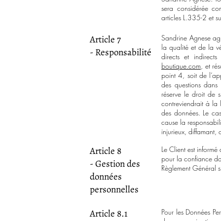
sera considérée com
articles L.335-2 et s
Article 7
Sandrine Agnese agit
la qualité et de la 
- Responsabilité
directs et indirect
boutique.com
, et ré
point 4, soit de l’ap
des questions dans l
réserve le droit de
contreviendrait à la 
des données. Le ca
cause la responsabili
injurieux, diffamant,
Article 8
Le Client est inform
pour la confiance da
- Gestion des
Règlement Général s
données
personnelles
Article 8.1
Pour les Données Per