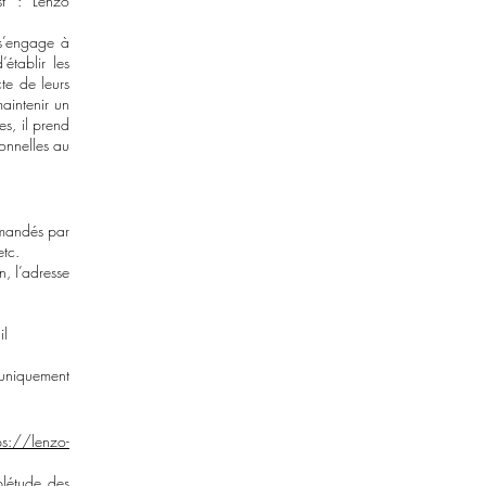
st : Lenzo
’engage à
établir les
cte de leurs
aintenir un
es, il prend
sonnelles au
ommandés par
etc.
n, l’adresse
il
uniquement
ps://lenzo-
plétude des