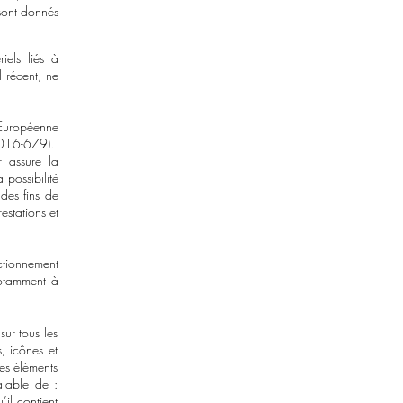
s sont donnés
iels liés à
l récent, ne
 Européenne
2016-679).
r assure la
 possibilité
des fins de
estations et
ctionnement
notamment à
sur tous les
s, icônes et
des éléments
éalable de :
il contient