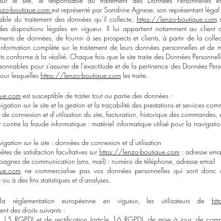
ur le site, le responsable du traitement des Données Personnelles e
enzo-boutique.com
est représenté par Sandrine Agnese, son représentant légal
able du traitement des données qu’il collecte,
https://lenzo-boutique.com
s
es dispositions légales en vigueur. Il lui appartient notamment au client d’
tements de données, de fournir à ses prospects et clients, à partir de la colle
nformation complète sur le traitement de leurs données personnelles et de m
nts conforme à la réalité. Chaque fois que le site traite des Données Personnell
isonnables pour s’assurer de l’exactitude et de la pertinence des Données Per
pour lesquelles
https://lenzo-boutique.com
les traite.
que.com
est susceptible de traiter tout ou partie des données :
igation sur le site et la gestion et la traçabilité des prestations et services c
es de connexion et d’utilisation du site, facturation, historique des commandes, 
er contre la fraude informatique : matériel informatique utilisé pour la navigatio
igation sur le site : données de connexion et d’utilisation
es de satisfaction facultatives sur
https://lenzo-boutique.com
: adresse ema
agnes de communication (sms, mail) : numéro de téléphone, adresse email
que.com
ne commercialise pas vos données personnelles qui sont donc 
é ou à des fins statistiques et d’analyses.
a réglementation européenne en vigueur, les utilisateurs de
htt
nt des droits suivants :
cle 15 RGPD) et de rectification (article 16 RGPD), de mise à jour, de com