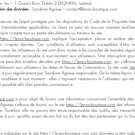
, Inc – 1 Grant’s Row, Dublin 2 D02HX96, Ireland.
tion des données
: Sandrine Agnese –
contact@lenzo-boutique.com
 œuvre de l’esprit protégée par les dispositions du Code de la Propriété Intel
 Internationales applicables. Le client ne peut en aucune manière réutilise
ropre compte tout ou partie des éléments ou travaux du site.
e
https://lenzo-boutique.com
implique l’acceptation pleine et entière des
ion ci-après décrites. Ces conditions d’utilisation sont susceptibles d’être 
ent, les utilisateurs du site sont donc invités à les consulter de manière réguli
 normalement accessible à tout moment aux utilisateurs. Une interruption pou
ue peut être toutefois décidée par
https://lenzo-boutique.com
, qui s’efforc
ement aux utilisateurs les dates et heures de l’intervention. Le site web
htt
s à jour régulièrement par Sandrine Agnese responsable. De la même façon, l
 modifiées à tout moment : elles s’imposent néanmoins à l’utilisateur qui est 
nt possible afin d’en prendre connaissance.
ique.com
a pour objet de fournir une information concernant l’ensemble des a
Agnese s’efforce de fournir sur le site
https://lenzo-boutique.com
des informa
e. Toutefois, elle ne pourra être tenue responsable des oublis, des inexacti
 à jour, qu’elles soient de son fait ou du fait des tiers partenaires qui lui fou
ns indiquées sur le site
https://lenzo-boutique.com
sont données à titre indica