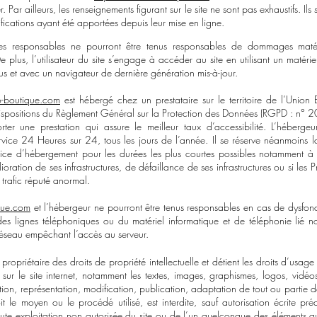
. Par ailleurs, les renseignements figurant sur le site ne sont pas exhaustifs. Il
fications ayant été apportées depuis leur mise en ligne.
 ses responsables ne pourront être tenus responsables de dommages matér
. De plus, l’utilisateur du site s’engage à accéder au site en utilisant un matérie
us et avec un navigateur de dernière génération mis-à-jour.
o-boutique.com
est hébergé chez un prestataire sur le territoire de l’Union
spositions du Règlement Général sur la Protection des Données (RGPD : n° 
orter une prestation qui assure le meilleur taux d’accessibilité. L’hébergeu
rvice 24 Heures sur 24, tous les jours de l’année. Il se réserve néanmoins la
rvice d’hébergement pour les durées les plus courtes possibles notamment à 
ration de ses infrastructures, de défaillance de ses infrastructures ou si les Pr
 trafic réputé anormal.
que.com
et l’hébergeur ne pourront être tenus responsables en cas de dysfon
 des lignes téléphoniques ou du matériel informatique et de téléphonie lié 
éseau empêchant l’accès au serveur.
ropriétaire des droits de propriété intellectuelle et détient les droits d’usage 
 sur le site internet, notamment les textes, images, graphismes, logos, vidéo
ion, représentation, modification, publication, adaptation de tout ou partie 
it le moyen ou le procédé utilisé, est interdite, sauf autorisation écrite pr
te exploitation non autorisée du site ou de l’un quelconque des éléments qu’