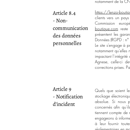
notamment de la CNI
Article 8.4
https://lenzo-bouti
clients vers un pa
- Non-
Commission europ
communication
boutique.com
reste 
présentent les gara
des données
Données (RGPD : n°
personnelles
Le site
s’engage à pre
notamment qu’elles 
impactant l’intégrité
Agnese, celle-ci de
corrections prises. Pa
Article 9
Quels que soient le
- Notification
stockage électroniq
absolue. Si nous pr
d'incident
concernés afin qu'il
tiennent compte de n
engageons à informer
à leur fournir tout
réglementaires en mat