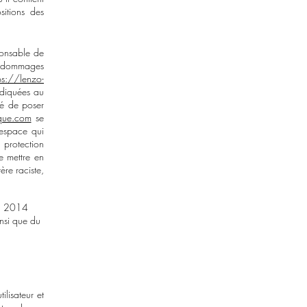
sitions des
ponsable de
es dommages
ps://lenzo-
indiquées au
ité de poser
ique.com
se
 espace qui
a protection
e mettre en
ère raciste,
in 2014
nsi que du
ilisateur et