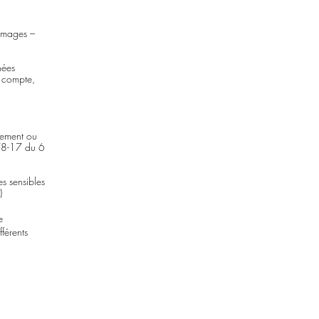
 images –
nées
e compte,
ctement ou
° 78-17 du 6
s sensibles
)
e
fférents