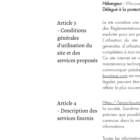
Hébergeur :
Wix.com
Délégué à la protec
Article 3
Le site constitue une
des Réglementations
- Conditions
exploiter pour son p
générales
L’utilisation du sit
d'utilisation du
générales d’utilisat
complétées à tout mom
site et des
Ce site internet est
services proposés
maintenance techniq
communiquer préalabl
boutique.com
est mi
légales peuvent être
référer le plus souve
Article 4
Https://lenzo-bout
la société. Sandrine 
- Description des
précises que possibl
services fournis
carences dans la mise
informations.
Toutes les informatio