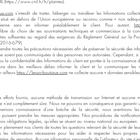
L (
https://www.cnil.fr/fr/plaintes).
que.com
s’interdit de traiter, héberger ou transférer les Informations collec
ys situé en dehors de l’Union européenne ou reconnu comme « non adéqua
éenne sans en informer préalablement le client. Pour autant,
htt
libre du choix de ses sous-traitants techniques et commerciaux à la cond
nties suffisantes au regard des exigences du Règlement Général sur la Pro
 2016-679).
ndre toutes les précautions nécessaires afin de préserver la sécurité des inf
ne soient pas communiquées à des personnes non autorisées. Cependant, si 
 ou la confidentialité des Informations du client est portée à la connaissance
vra dans les meilleurs délais informer le client et lui communiquer les
r ailleurs
https://lenzo-boutique.com
ne collecte aucune « données sensibles
s efforts fournis, aucune méthode de transmission sur Internet et aucune
ue n'est complètement sûre. Nous ne pouvons en conséquence pas garantir u
enions connaissance d'une brèche de la sécurité, nous avertirions les u
s puissent prendre les mesures appropriées. Nos procédures de notification
os obligations légales, qu'elles se situent au niveau national ou européen
 pleinement nos clients de toutes les questions relevant de la sécurité de le
es les informations nécessaires pour les aider à respecter leurs propres 
ière de reporting. Aucune information personnelle de l'utilisateur du site n'e