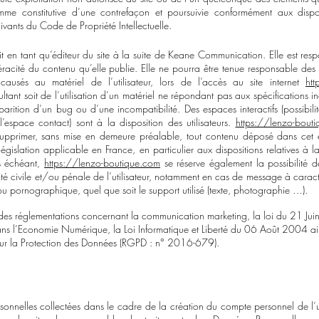
me constitutive d’une contrefaçon et poursuivie conformément aux dispo
uivants du Code de Propriété Intellectuelle.
 en tant qu’éditeur du site à la suite de Keane Communication. Elle est res
véracité du contenu qu’elle publie. Elle ne pourra être tenue responsable d
s causés au matériel de l’utilisateur, lors de l’accès au site internet
htt
sultant soit de l’utilisation d’un matériel ne répondant pas aux spécifications 
parition d’un bug ou d’une incompatibilité. Des espaces interactifs (possibil
’espace contact) sont à la disposition des utilisateurs.
https://lenzo-bout
 supprimer, sans mise en demeure préalable, tout contenu déposé dans cet
législation applicable en France, en particulier aux dispositions relatives à l
s échéant,
https://lenzo-boutique.com
se réserve également la possibilité d
té civile et/ou pénale de l’utilisateur, notamment en cas de message à caract
 ou pornographique, quel que soit le support utilisé (texte, photographie …).
é des réglementations concernant la communication marketing, la loi du 21 Ju
ns l’Economie Numérique, la Loi Informatique et Liberté du 06 Août 2004 ai
ur la Protection des Données (RGPD : n° 2016-679).
sonnelles collectées dans le cadre de la création du compte personnel de l’ut