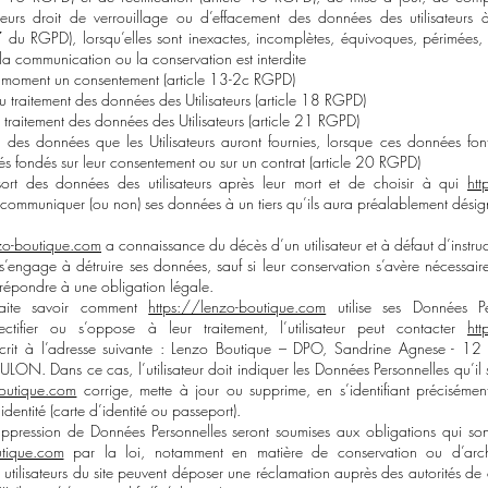
teurs droit de verrouillage ou d’effacement des données des utilisateurs 
7 du RGPD), lorsqu’elles sont inexactes, incomplètes, équivoques, périmées,
n, la communication ou la conservation est interdite
out moment un consentement (article 13-2c RGPD)
 du traitement des données des Utilisateurs (article 18 RGPD)
 traitement des données des Utilisateurs (article 21 RGPD)
té des données que les Utilisateurs auront fournies, lorsque ces données font
és fondés sur leur consentement ou sur un contrat (article 20 RGPD)
 sort des données des utilisateurs après leur mort et de choisir à qui
htt
communiquer (ou non) ses données à un tiers qu’ils aura préalablement désig
zo-boutique.com
a connaissance du décès d’un utilisateur et à défaut d’instru
 s’engage à détruire ses données, sauf si leur conservation s’avère nécessair
répondre à une obligation légale.
ouhaite savoir comment
https://lenzo-boutique.com
utilise ses Données Per
tifier ou s’oppose à leur traitement, l’utilisateur peut contacter
htt
rit à l’adresse suivante : Lenzo Boutique – DPO, Sandrine Agnese - 12 
ON. Dans ce cas, l’utilisateur doit indiquer les Données Personnelles qu’il s
boutique.com
corrige, mette à jour ou supprime, en s’identifiant préciséme
dentité (carte d’identité ou passeport).
pression de Données Personnelles seront soumises aux obligations qui so
utique.com
par la loi, notamment en matière de conservation ou d’arc
 utilisateurs du site peuvent déposer une réclamation auprès des autorités de 